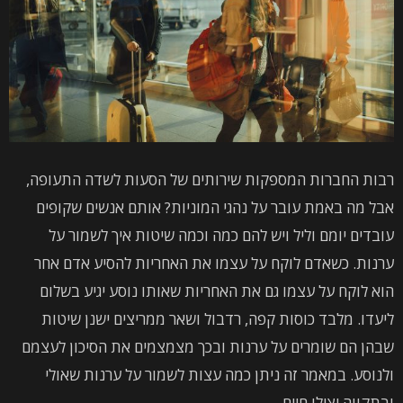
רבות החברות המספקות שירותים של הסעות לשדה התעופה,
אבל מה באמת עובר על נהגי המוניות? אותם אנשים שקופים
עובדים יומם וליל ויש להם כמה וכמה שיטות איך לשמור על
ערנות. כשאדם לוקח על עצמו את האחריות להסיע אדם אחר
הוא לוקח על עצמו גם את האחריות שאותו נוסע יגיע בשלום
ליעדו. מלבד כוסות קפה, רדבול ושאר ממריצים ישנן שיטות
שבהן הם שומרים על ערנות ובכך מצמצמים את הסיכון לעצמם
ולנוסע. במאמר זה ניתן כמה עצות לשמור על ערנות שאולי
ובתקווה יצילו חיים.